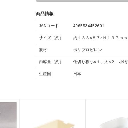
商品情報
JANコード
4965534452601
サイズ（約）
約１３３×８７×Ｈ１３７ｍｍ
素材
ポリプロピレン
内容量（約）
仕切り板小×１、大×２、小物
生産国
日本