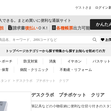
ゲストさま
ログイン
入できる。まとめ買いに便利な通販サイト
かんた
担
請求書
後払い
ＯＫ!
各種帳票
出力可能
お
トップページ
カテゴリーから探す
特集から探す
お知らせ
初めての方
トポーチ
防災対策
消臭
イヤホン
バスケット
・保育
病院・クリニック
不動産・リフォーム
スタンド
デスクラボ プチポケット クリア
デスクラボ プチポケット クリア
筆記具などの小物収納に便利な仕切り付きのスタ