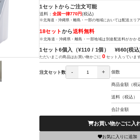
1セットからご注文可能
送料：
全国一律770円
(税込)
※北海道・沖縄県・離島・一部の地域においては配送エリ
18セット
から
送料無料
※北海道・沖縄県・離島・一部地域は別途配送料がかか
1セット6個入（
¥110 / 1個）
¥660
(税込
0
ただいまこの商品はお買い物かごに
セット入っていま
個数
注文セット数
商品金額（税
送料（税込）
合計金額
お買い物かごに入
お気に入りに追加