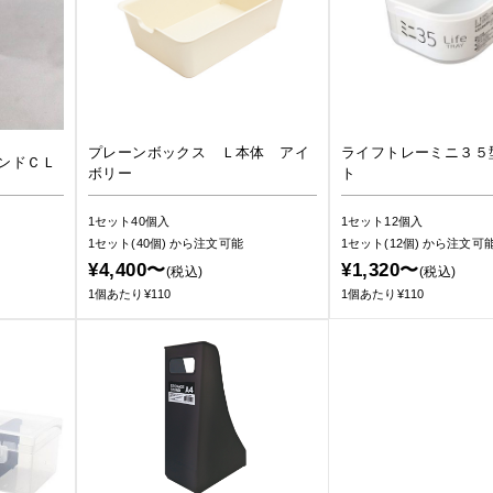
プレーンボックス Ｌ本体 アイ
ライフトレーミニ３５
ンドＣＬ
ボリー
ト
1セット40個入
1セット12個入
1セット(40個)
から注文可能
1セット(12個)
から注文可
¥4,400〜
¥1,320〜
(税込)
(税込)
1個あたり¥110
1個あたり¥110