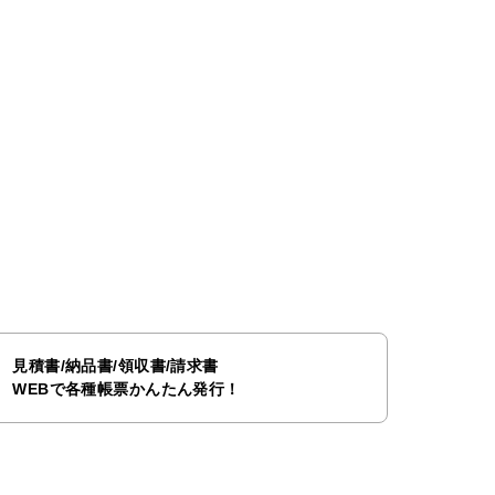
見積書/納品書/領収書/請求書
WEBで各種帳票かんたん発行！