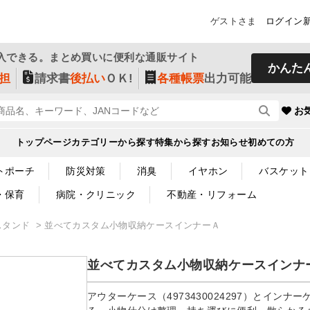
ゲストさま
ログイン
入できる。まとめ買いに便利な通販サイト
かんた
担
請求書
後払い
ＯＫ!
各種帳票
出力可能
お
トップページ
カテゴリーから探す
特集から探す
お知らせ
初めての方
トポーチ
防災対策
消臭
イヤホン
バスケット
・保育
病院・クリニック
不動産・リフォーム
スタンド
並べてカスタム小物収納ケースインナーＡ
並べてカスタム小物収納ケースインナ
アウターケース（4973430024297）とイン