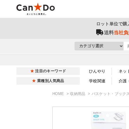
ロット単位で購
送料
当社負
ひんやり
ネッ
注目のキーワード
学校関連
介護
業種別人気商品
HOME
収納用品
バスケット・ブック