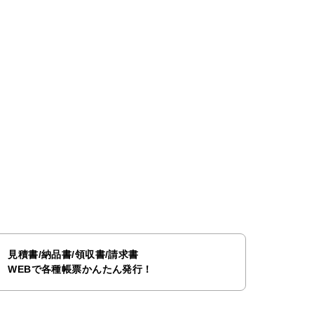
見積書/納品書/領収書/請求書
WEBで各種帳票かんたん発行！