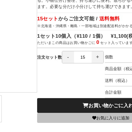
る。小物仕分け整理、持ち運びに便利。散らかる
ます。必要な分だけ小分けして持ち運びできます
15セット
からご注文可能 /
送料無料
※北海道・沖縄県・離島・一部地域は別途配送料がかか
1セット10個入（
¥110 / 1個）
¥1,100
(
0
ただいまこの商品はお買い物かごに
セット入っていま
個数
注文セット数
商品金額（税
送料（税込）
合計金額
お買い物かごに入
お気に入りに追加