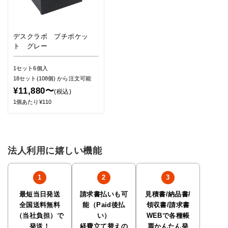
デスクラボ プチポケッ
ト グレー
1セット6個入
18セット(108個)
から注文可能
¥11,880〜
(税込)
1個あたり¥110
法人利用に嬉しい機能
最短当日発送
請求書払いも可
見積書/納品書/
全国送料無料
能（Paid後払
領収書/請求書
（当社負担）で
い）
WEBで各種帳
発送！
経費立て替えの
票かんたん発