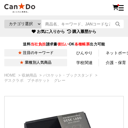
お気に入りから
購入履歴から
送料
当社負担
請求書
後払い
OK
各種帳票
出力可能
ひんやり
ネットポー
注目のキーワード
学校関連
介護・保育
業種別人気商品
HOME
収納用品
バスケット・ブックスタンド
デスクラボ プチポケット グレー