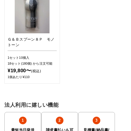
Ｇ＆Ｂスプーン８Ｐ モノ
トーン
1セット10個入
18セット(180個)
から注文可能
¥19,800〜
(税込)
1個あたり¥110
法人利用に嬉しい機能
最短当日発送
請求書払いも可
見積書/納品書/