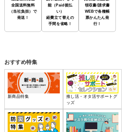
全国送料無料
能（Paid後払
領収書/請求書
（当社負担）で
い）
WEBで各種帳
発送！
経費立て替えの
票かんたん発
手間を省略！
行！
おすすめ特集
推し活・オタ活サポートグ
新商品特集
ッズ