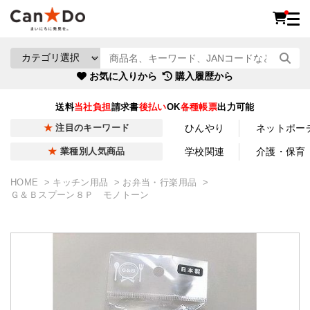
お気に入りから
購入履歴から
送料
当社負担
請求書
後払い
OK
各種帳票
出力可能
ひんやり
ネットポー
注目のキーワード
学校関連
介護・保育
業種別人気商品
HOME
キッチン用品
お弁当・行楽用品
Ｇ＆Ｂスプーン８Ｐ モノトーン