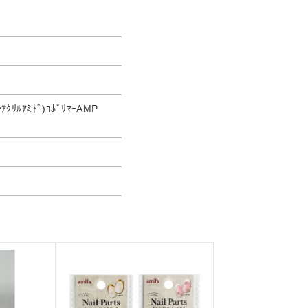
ﾝｱｸﾘﾙｱﾐﾄﾞ)ｺﾎﾟﾘﾏｰAMP