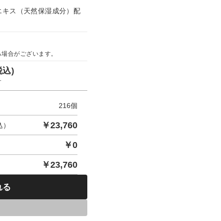
エキス（天然保湿成分）配
る場合がございます。
税込)
す
216
個
￥
23,760
込）
￥
0
￥
23,760
れる