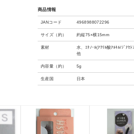
商品情報
JANコード
4968988072296
サイズ（約）
約縦75×横15mm
素材
水、ｴﾀﾉｰﾙ(ｱｸﾘﾙ酸ｱﾙｷﾙ/ｼﾞｱｾﾄ
他
内容量（約）
5g
生産国
日本