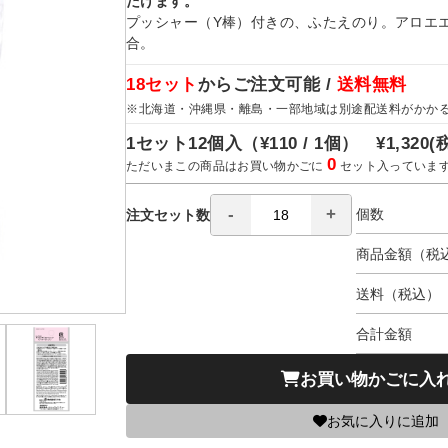
だけます。
プッシャー（Y棒）付きの、ふたえのり。アロエ
合。
18セット
からご注文可能 /
送料無料
※北海道・沖縄県・離島・一部地域は別途配送料がかか
1セット12個入（
¥110 / 1個）
¥1,320
(
0
ただいまこの商品はお買い物かごに
セット入っていま
個数
注文セット数
商品金額（税
送料（税込）
合計金額
お買い物かごに入
お気に入りに追加