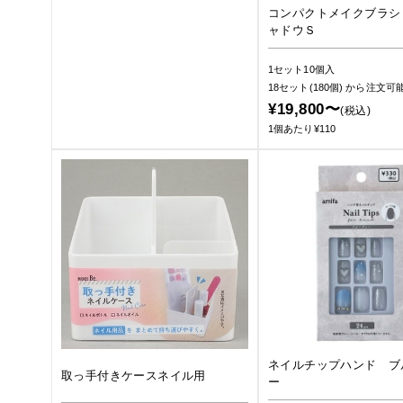
コンパクトメイクブラシ
ャドウＳ
1セット10個入
18セット(180個)
から注文可
¥19,800〜
(税込)
1個あたり¥110
ネイルチップハンド ブ
取っ手付きケースネイル用
ー