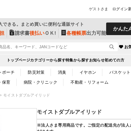
ゲストさま
ログイン
入できる。まとめ買いに便利な通販サイト
かんた
担
請求書
後払い
ＯＫ!
各種帳票
出力可能
お
トップページ
カテゴリーから探す
特集から探す
お知らせ
初めての方
トポーチ
防災対策
消臭
イヤホン
バスケット
・保育
病院・クリニック
不動産・リフォーム
モイストダブルアイリッド
モイストダブルアイリッド
※法人さま専用商品です。ご指定の配送先が法人