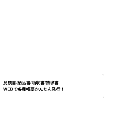
見積書/納品書/領収書/請求書
WEBで各種帳票かんたん発行！