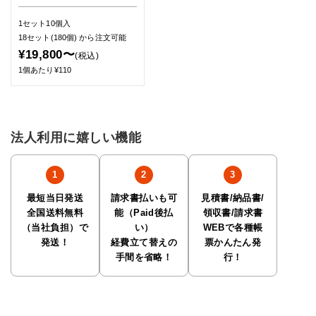
1セット10個入
18セット(180個)
から注文可能
¥19,800〜
(税込)
1個あたり¥110
法人利用に嬉しい機能
最短当日発送
請求書払いも可
見積書/納品書/
全国送料無料
能（Paid後払
領収書/請求書
（当社負担）で
い）
WEBで各種帳
発送！
経費立て替えの
票かんたん発
手間を省略！
行！