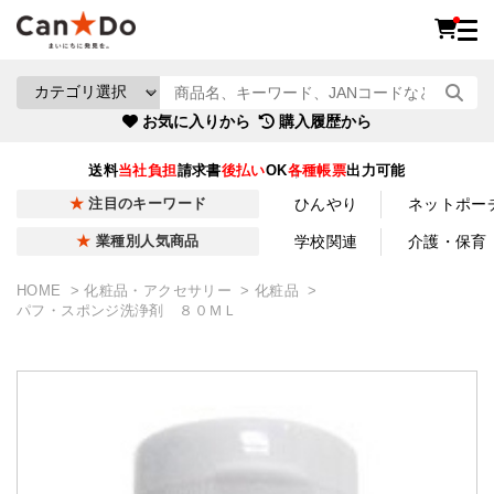
お気に入りから
購入履歴から
送料
当社負担
請求書
後払い
OK
各種帳票
出力可能
ひんやり
ネットポー
注目のキーワード
学校関連
介護・保育
業種別人気商品
HOME
化粧品・アクセサリー
化粧品
パフ・スポンジ洗浄剤 ８０ＭＬ