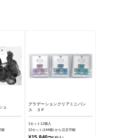
グラデーションクリアミニバン
シュ
ス ３Ｐ
1セット12個入
可能
12セット(144個)
から注文可能
¥15,840〜
(税込)