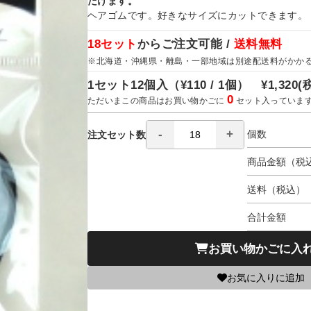
だけます。
ヘアゴムです。好きなサイズにカットできます。
18セット
からご注文可能 /
送料無料
※北海道・沖縄県・離島・一部地域は別途配送料がかか
1セット12個入（
¥110 / 1個）
¥1,320
(
0
ただいまこの商品はお買い物かごに
セット入っていま
個数
注文セット数
商品金額（税
送料（税込）
合計金額
お買い物かごに入
お気に入りに追加