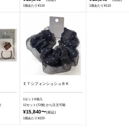
1個あたり¥110
1個あたり¥110
ＥＴシフォンシュシュＢＫ
1セット6個入
能
12セット(72個)
から注文可能
¥15,840〜
(税込)
1個あたり¥220