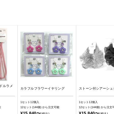
ドルラメ
カラフルフラワーイヤリング
ストーン付シアーシュ
1セット12個入
1セット12個入
能
12セット(144個)
から注文可能
12セット(144個)
から注文
¥15,840〜
¥15,840〜
(税込)
(税込)