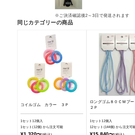
※ご決済確認後2～3日で発送されます
同じカテゴリーの商品
ロングゴム８０ＣＭプー
コイルゴム カラー ３Ｐ
２Ｐ
1セット12個入
1セット12個入
1セット(12個)
から注文可能
12セット(144個)
から注文可
¥1,320〜
¥15,840〜
(税込)
(税込)