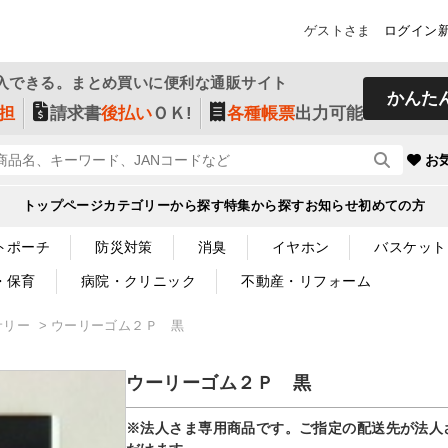
ゲストさま
ログイン
入できる。まとめ買いに便利な通販サイト
かんた
担
請求書
後払い
ＯＫ!
各種帳票
出力可能
お
トップページ
カテゴリーから探す
特集から探す
お知らせ
初めての方
トポーチ
防災対策
消臭
イヤホン
バスケット
・保育
病院・クリニック
不動産・リフォーム
サリー
ウーリーゴム２Ｐ 黒
ウーリーゴム２Ｐ 黒
※法人さま専用商品です。ご指定の配送先が法人