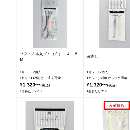
ソフト３本丸ゴム（白） ４．５
紐通し
Ｍ
1セット12個入
1セット12個入
1セット(12個)
から注文可能
1セット(12個)
から注文可能
¥1,320〜
¥1,320〜
(税込)
(税込)
1個あたり¥110
1個あたり¥110