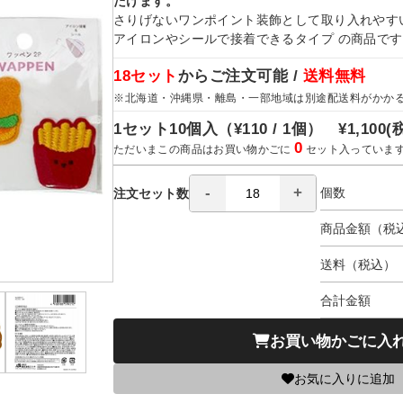
だけます。
さりげないワンポイント装飾として取り入れやす
アイロンやシールで接着できるタイプ の商品で
18セット
からご注文可能 /
送料無料
※北海道・沖縄県・離島・一部地域は別途配送料がかか
1セット10個入（
¥110 / 1個）
¥1,100
(
0
ただいまこの商品はお買い物かごに
セット入っていま
個数
注文セット数
商品金額（税
送料（税込）
合計金額
お買い物かごに入
お気に入りに追加