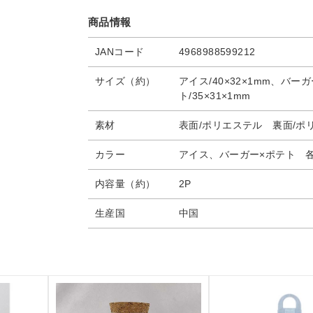
商品情報
JANコード
4968988599212
サイズ（約）
アイス/40×32×1mm、バーガ
ト/35×31×1mm
素材
表面/ポリエステル 裏面/ポ
カラー
アイス、バーガー×ポテト 各
内容量（約）
2P
生産国
中国