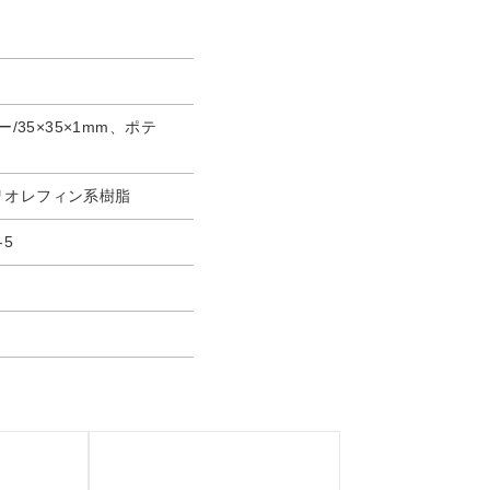
ー/35×35×1mm、ポテ
リオレフィン系樹脂
5