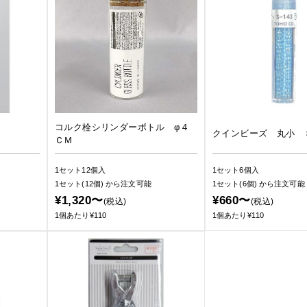
コルク栓シリンダーボトル φ４
クインビーズ 丸小 
ＣＭ
1セット12個入
1セット6個入
1セット(12個)
から注文可能
1セット(6個)
から注文可能
¥1,320〜
¥660〜
(税込)
(税込)
1個あたり¥110
1個あたり¥110