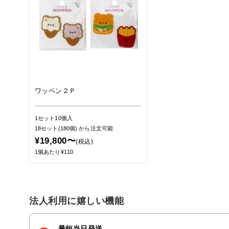
ワッペン２Ｐ
1セット10個入
18セット(180個)
から注文可能
¥19,800〜
(税込)
1個あたり¥110
法人利用に嬉しい機能
最短当日発送