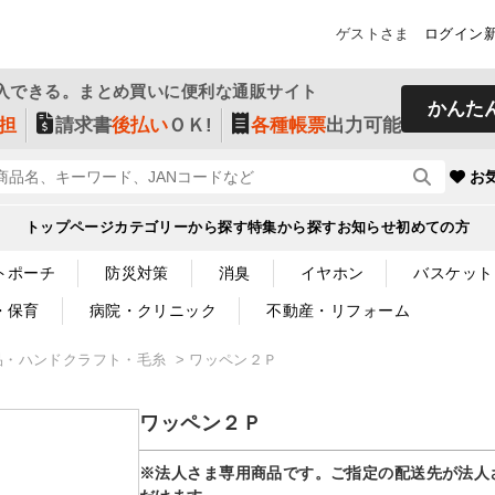
ゲストさま
ログイン
入できる。まとめ買いに便利な通販サイト
かんた
担
請求書
後払い
ＯＫ!
各種帳票
出力可能
お
トップページ
カテゴリーから探す
特集から探す
お知らせ
初めての方
トポーチ
防災対策
消臭
イヤホン
バスケット
・保育
病院・クリニック
不動産・リフォーム
品・ハンドクラフト・毛糸
ワッペン２Ｐ
ワッペン２Ｐ
※法人さま専用商品です。ご指定の配送先が法人