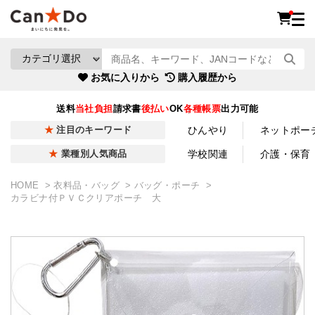
お気に入りから
購入履歴から
送料
当社負担
請求書
後払い
OK
各種帳票
出力可能
ひんやり
ネットポー
注目のキーワード
学校関連
介護・保育
業種別人気商品
HOME
衣料品・バッグ
バッグ・ポーチ
カラビナ付ＰＶＣクリアポーチ 大