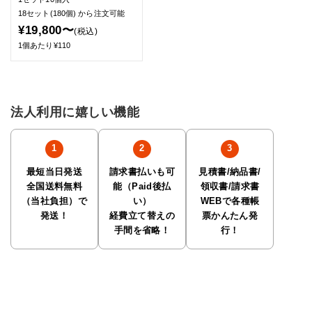
18セット(180個)
から注文可能
¥19,800〜
(税込)
1個あたり¥110
法人利用に嬉しい機能
最短当日発送
請求書払いも可
見積書/納品書/
全国送料無料
能（Paid後払
領収書/請求書
（当社負担）で
い）
WEBで各種帳
発送！
経費立て替えの
票かんたん発
手間を省略！
行！