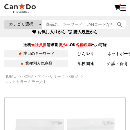
お気に入りから
購入履歴から
送料
当社負担
請求書
後払い
OK
各種帳票
出力可能
ひんやり
ネットポー
注目のキーワード
学校関連
介護・保育
業種別人気商品
HOME
化粧品・アクセサリー
化粧品
マットカラーミラー／Ｌ