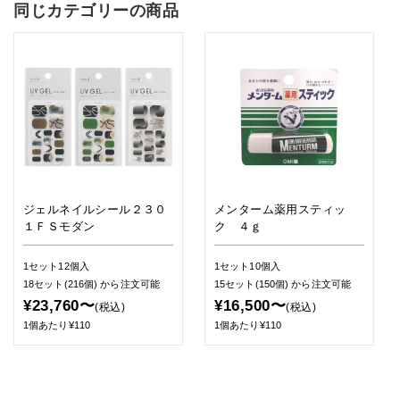
同じカテゴリーの商品
ジェルネイルシール２３０
メンターム薬用スティッ
１ＦＳモダン
ク ４ｇ
1セット12個入
1セット10個入
18セット(216個)
から注文可能
15セット(150個)
から注文可能
¥23,760〜
¥16,500〜
(税込)
(税込)
1個あたり¥110
1個あたり¥110