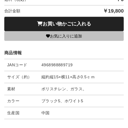
￥
19,800
合計金額
お買い物かごに入れる
お気に入りに追加
商品情報
JANコード
4968988889719
サイズ（約）
縦約縦15×横11×高さ0.5ｃｍ
素材
ポリスチレン、ガラス。
カラー
ブラック5、ホワイト5
生産国
中国