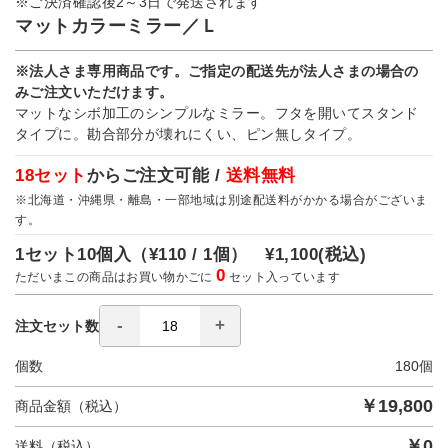
※ご決済確認後2～3日で発送されます
マットカラーミラー／Ｌ
※法人さま専用商品です。ご指定の配送先が法人さまの場合の
みご注文いただけます。
マットなシボ加工のシンプルなミラー。フタを開いてスタンド
タイプに。勘合部分が壊れにくい、ピン無しタイプ。
18セット
からご注文可能 /
送料無料
※北海道・沖縄県・離島・一部地域は別途配送料がかかる場合がございま
す。
1セット10個入（
¥110 / 1個）
¥1,100
(税込)
0
ただいまこの商品はお買い物かごに
セット入っています
注文セット数
個数
180
個
￥
19,800
商品金額（税込）
￥
0
送料（税込）