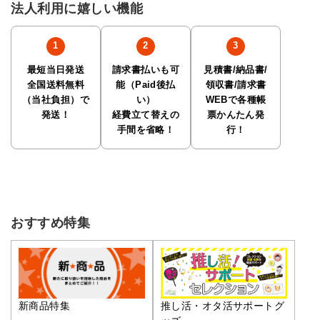
法人利用に嬉しい機能
最短当日発送
請求書払いも可
見積書/納品書/
全国送料無料
能（Paid後払
領収書/請求書
（当社負担）で
い）
WEBで各種帳
発送！
経費立て替えの
票かんたん発
手間を省略！
行！
おすすめ特集
推し活・オタ活サポートグ
新商品特集