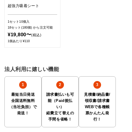
超強力吸着シート
1セット10個入
18セット(180個)
から注文可能
¥19,800〜
(税込)
1個あたり¥110
法人利用に嬉しい機能
最短当日発送
請求書払いも可
見積書/納品書/
全国送料無料
能（Paid後払
領収書/請求書
（当社負担）で
い）
WEBで各種帳
発送！
経費立て替えの
票かんたん発
手間を省略！
行！