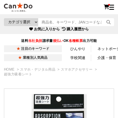
お気に入りから
購入履歴から
送料
当社負担
請求書
後払い
OK
各種帳票
出力可能
ひんやり
ネットポー
注目のキーワード
学校関連
介護・保育
業種別人気商品
HOME
スマホ・デジタル用品
スマホアクセサリー
超強力吸着シート