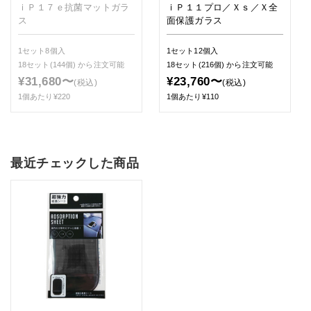
ｉＰ１７ｅ抗菌マットガラ
ｉＰ１１プロ／Ｘｓ／Ｘ全
ス
面保護ガラス
1セット8個入
1セット12個入
18セット(144個)
から注文可能
18セット(216個)
から注文可能
¥31,680〜
¥23,760〜
(税込)
(税込)
1個あたり¥220
1個あたり¥110
最近チェックした商品