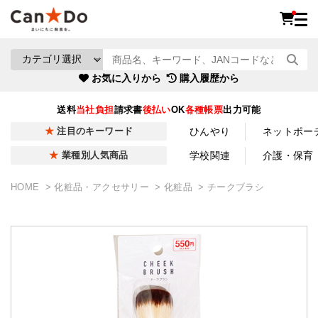
お気に入りから
購入履歴から
送料
当社負担
請求書
後払い
OK
各種帳票
出力可能
ひんやり
ネットポー
注目のキーワード
学校関連
介護・保育
業種別人気商品
HOME
化粧品・アクセサリー
化粧品
チークブラシ