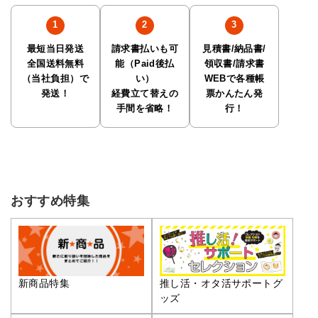
最短当日発送
請求書払いも可
見積書/納品書/
全国送料無料
能（Paid後払
領収書/請求書
（当社負担）で
い）
WEBで各種帳
発送！
経費立て替えの
票かんたん発
手間を省略！
行！
おすすめ特集
推し活・オタ活サポートグ
新商品特集
ッズ