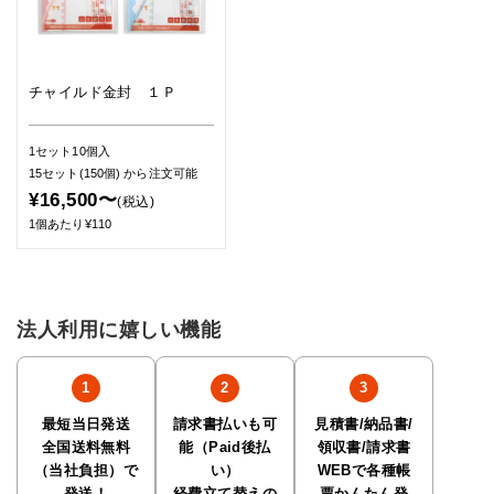
チャイルド金封 １Ｐ
1セット10個入
15セット(150個)
から注文可能
¥16,500〜
(税込)
1個あたり¥110
法人利用に嬉しい機能
最短当日発送
請求書払いも可
見積書/納品書/
全国送料無料
能（Paid後払
領収書/請求書
（当社負担）で
い）
WEBで各種帳