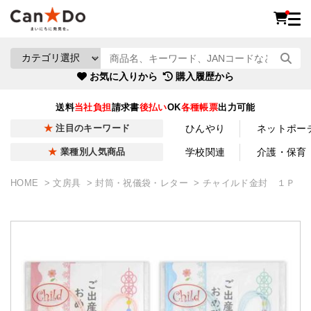
お気に入りから
購入履歴から
送料
当社負担
請求書
後払い
OK
各種帳票
出力可能
ひんやり
ネットポー
注目のキーワード
学校関連
介護・保育
業種別人気商品
HOME
文房具
封筒・祝儀袋・レター
チャイルド金封 １Ｐ