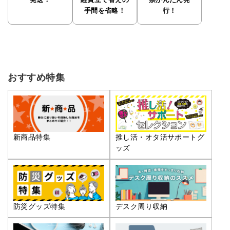
発送！
経費立て替えの
票かんたん発
手間を省略！
行！
おすすめ特集
推し活・オタ活サポートグ
新商品特集
ッズ
防災グッズ特集
デスク周り収納