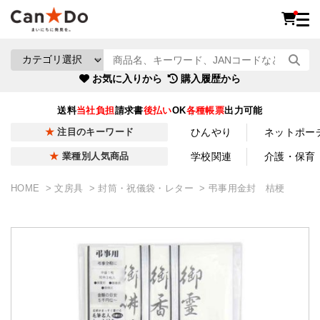
お気に入りから
購入履歴から
送料
当社負担
請求書
後払い
OK
各種帳票
出力可能
ひんやり
ネットポー
注目のキーワード
学校関連
介護・保育
業種別人気商品
HOME
文房具
封筒・祝儀袋・レター
弔事用金封 桔梗