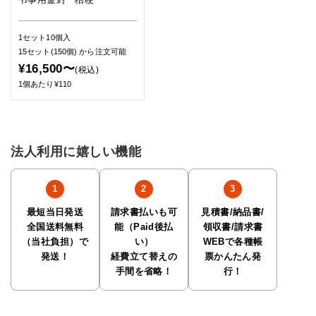
1セット10個入
15セット(150個)
から注文可能
¥16,500〜
(税込)
1個あたり¥110
法人利用に嬉しい機能
最短当日発送
請求書払いも可
見積書/納品書/
全国送料無料
能（Paid後払
領収書/請求書
（当社負担）で
い）
WEBで各種帳
発送！
経費立て替えの
票かんたん発
手間を省略！
行！