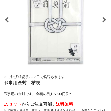
※ご決済確認後2～3日で発送されます
弔事用金封 桔梗
弔事用の金封です。金額の目安5000円位〜
15セット
からご注文可能 /
送料無料
※北海道・沖縄県・離島・一部地域は別途配送料がかかる場合がございま