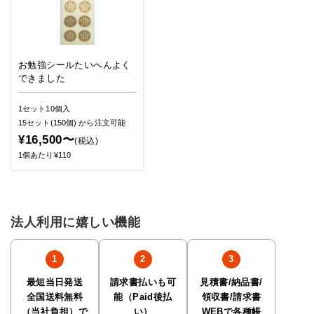
お勉強シールたいへんよく
できました
1セット10個入
15セット(150個)
から注文可能
¥16,500〜
(税込)
1個あたり¥110
法人利用に嬉しい機能
最短当日発送
請求書払いも可
見積書/納品書/
全国送料無料
能（Paid後払
領収書/請求書
（当社負担）で
い）
WEBで各種帳