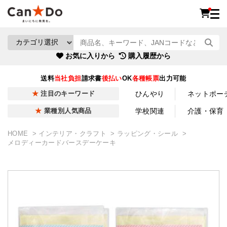
お気に入りから
購入履歴から
送料
当社負担
請求書
後払い
OK
各種帳票
出力可能
ひんやり
ネットポー
注目のキーワード
学校関連
介護・保育
業種別人気商品
HOME
インテリア・クラフト
ラッピング・シール
メロディーカードバースデーケーキ