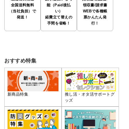
全国送料無料
能（Paid後払
領収書/請求書
（当社負担）で
い）
WEBで各種帳
発送！
経費立て替えの
票かんたん発
手間を省略！
行！
おすすめ特集
推し活・オタ活サポートグ
新商品特集
ッズ