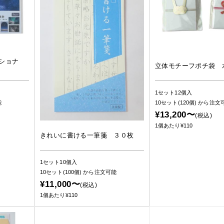
ショナ
立体モチーフポチ袋 
1セット12個入
能
10セット(120個)
から注文
¥13,200〜
(税込)
1個あたり¥110
きれいに書ける一筆箋 ３０枚
1セット10個入
10セット(100個)
から注文可能
¥11,000〜
(税込)
1個あたり¥110