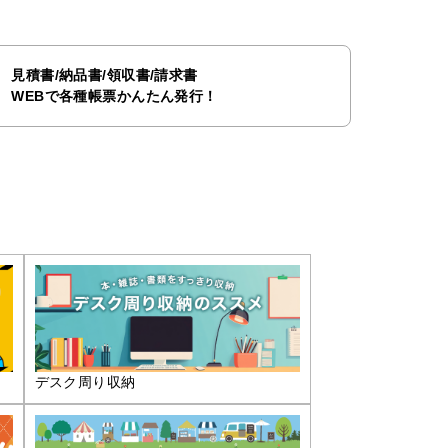
見積書/納品書/領収書/請求書
WEBで各種帳票かんたん発行！
デスク周り収納