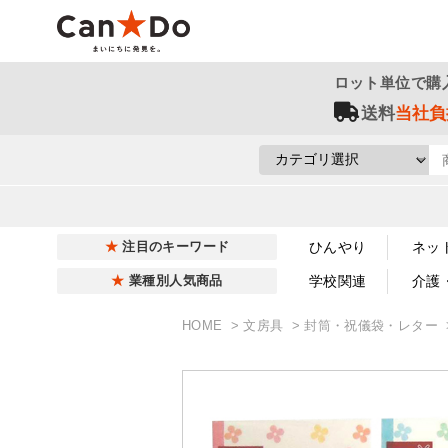
ロット単位で購
送料
当社負
ひんやり
ネッ
注目のキーワード
学校関連
介護
業種別人気商品
HOME
文房具
封筒・祝儀袋・レター