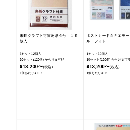
未晒クラフト封筒角形６号 １５
ポストカード５Ｐエモー
枚入
ル フォト
1セット12個入
1セット12個入
10セット(120個)
から注文可能
10セット(120個)
から注文可
¥13,200〜
¥13,200〜
(税込)
(税込)
1個あたり¥110
1個あたり¥110