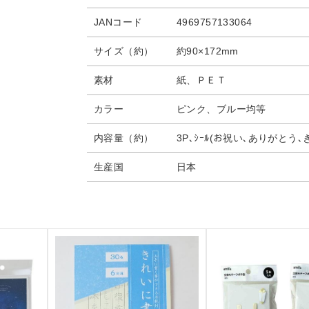
JANコード
4969757133064
サイズ（約）
約90×172mm
素材
紙、ＰＥＴ
カラー
ピンク、ブルー均等
内容量（約）
3P､ｼｰﾙ(お祝い､ありがとう､
生産国
日本