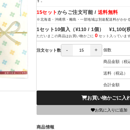
す。
15セット
からご注文可能 /
送料無料
※北海道・沖縄県・離島・一部地域は別途配送料がかか
1セット10個入（
¥110 / 1個）
¥1,100
(
0
ただいまこの商品はお買い物かごに
セット入っていま
個数
注文セット数
商品金額（税
送料（税込）
合計金額
お買い物かごに入
お気に入りに追加
商品情報