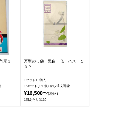
角形３
万型のし袋 黒白 仏 ハス １
０Ｐ
1セット10個入
能
15セット(150個)
から注文可能
¥16,500〜
(税込)
1個あたり¥110