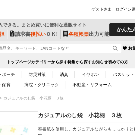
ゲストさま
ログイン
入できる。まとめ買いに便利な通販サイト
かんた
担
請求書
後払い
ＯＫ!
各種帳票
出力可能
お
トップページ
カテゴリーから探す
特集から探す
お知らせ
初めての方
トポーチ
防災対策
消臭
イヤホン
バスケット
・保育
病院・クリニック
不動産・リフォーム
カジュアルのし袋 小花柄 ３枚
カジュアルのし袋 小花柄 ３枚
奉書紙を使用し、カジュアルながらもしっかりと