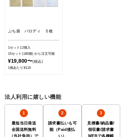
ぷち袋 パロディ ５枚
1セット12個入
15セット(180個)
から注文可能
¥19,800〜
(税込)
1個あたり¥110
法人利用に嬉しい機能
最短当日発送
請求書払いも可
見積書/納品書/
全国送料無料
能（Paid後払
領収書/請求書
（当社負担）で
い）
WEBで各種帳