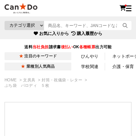
お気に入りから
購入履歴から
送料
当社負担
請求書
後払い
OK
各種帳票
出力可能
ひんやり
ネットポー
注目のキーワード
学校関連
介護・保育
業種別人気商品
HOME
文房具
封筒・祝儀袋・レター
ぷち袋 パロディ ５枚