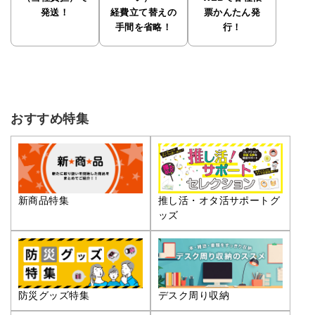
発送！
経費立て替えの
票かんたん発
手間を省略！
行！
おすすめ特集
推し活・オタ活サポートグ
新商品特集
ッズ
防災グッズ特集
デスク周り収納