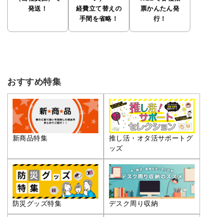
発送！
経費立て替えの
票かんたん発
手間を省略！
行！
おすすめ特集
推し活・オタ活サポートグ
新商品特集
ッズ
防災グッズ特集
デスク周り収納