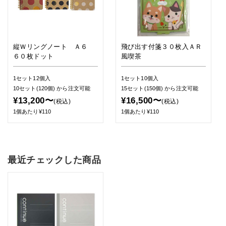
縦Ｗリングノート Ａ６
飛び出す付箋３０枚入ＡＲ
６０枚ドット
風喫茶
1セット12個入
1セット10個入
10セット(120個)
から注文可能
15セット(150個)
から注文可能
¥13,200〜
¥16,500〜
(税込)
(税込)
1個あたり¥110
1個あたり¥110
最近チェックした商品