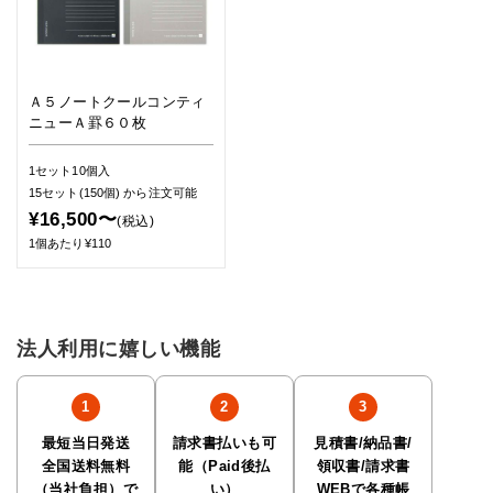
Ａ５ノートクールコンティ
ニューＡ罫６０枚
1セット10個入
15セット(150個)
から注文可能
¥16,500〜
(税込)
1個あたり¥110
法人利用に嬉しい機能
最短当日発送
請求書払いも可
見積書/納品書/
全国送料無料
能（Paid後払
領収書/請求書
（当社負担）で
い）
WEBで各種帳