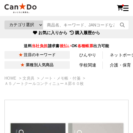
お気に入りから
購入履歴から
送料
当社負担
請求書
後払い
OK
各種帳票
出力可能
ひんやり
ネットポー
注目のキーワード
学校関連
介護・保育
業種別人気商品
HOME
文房具
ノート・メモ帳・付箋
Ａ５ノートクールコンティニューＡ罫６０枚