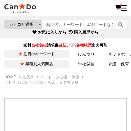
お気に入りから
購入履歴から
送料
当社負担
請求書
後払い
OK
各種帳票
出力可能
ひんやり
ネットポー
注目のキーワード
学校関連
介護・保育
業種別人気商品
HOME
文房具
ノート・メモ帳・付箋
ＴＦきりはなせるじゆうちょう５０枚３柄