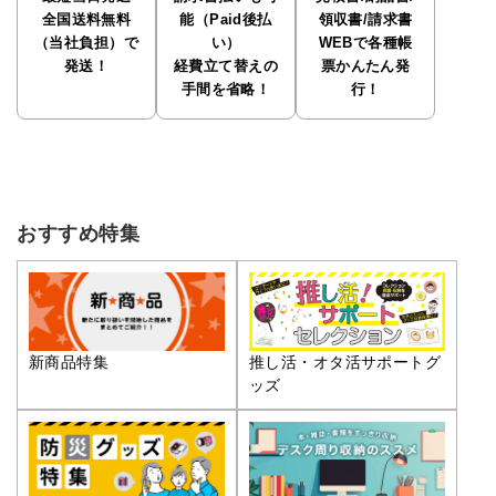
全国送料無料
能（Paid後払
領収書/請求書
（当社負担）で
い）
WEBで各種帳
発送！
経費立て替えの
票かんたん発
手間を省略！
行！
おすすめ特集
推し活・オタ活サポートグ
新商品特集
ッズ