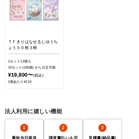
ＴＦきりはなせるじゆうち
ょう５０枚３柄
1セット12個入
15セット(180個)
から注文可能
¥19,800〜
(税込)
1個あたり¥110
法人利用に嬉しい機能
最短当日発送
請求書払いも可
見積書/納品書/