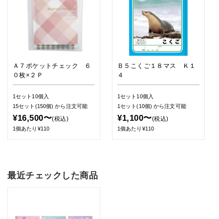
Ａ７ポケットチェック ６
Ｂ５こくご１８マス Ｋ１
０枚×２Ｐ
４
1セット10個入
1セット10個入
15セット(150個)
から注文可能
1セット(10個)
から注文可能
¥16,500〜
¥1,100〜
(税込)
(税込)
1個あたり¥110
1個あたり¥110
最近チェックした商品