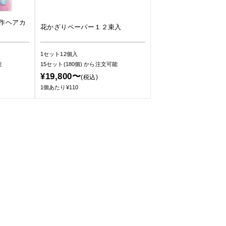
作ヘアカ
花かざりペーパー１２束入
1セット12個入
能
15セット(180個)
から注文可能
¥19,800〜
(税込)
1個あたり¥110