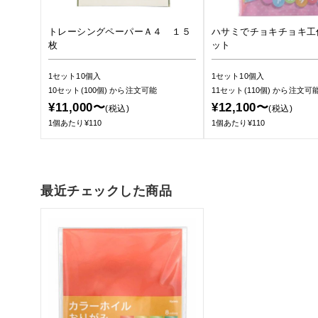
トレーシングペーパーＡ４ １５
ハサミでチョキチョキ工
枚
ット
1セット10個入
1セット10個入
10セット(100個)
から注文可能
11セット(110個)
から注文可
¥11,000〜
¥12,100〜
(税込)
(税込)
1個あたり¥110
1個あたり¥110
最近チェックした商品