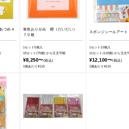
あつめ４
単色おりがみ 橙（だいだい）
スポンジシールアート
７０枚
1セット5個入
1セット10個入
能
15セット(75個)
から注文可能
11セット(110個)
から注文
¥8,250〜
¥12,100〜
(税込)
(税込)
1個あたり¥110
1個あたり¥110