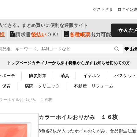
ゲストさま
ログイン
入できる。まとめ買いに便利な通販サイト
かんた
担
請求書
後払い
ＯＫ!
各種帳票
出力可能
お
トップページ
カテゴリーから探す
特集から探す
お知らせ
初めての方
トポーチ
防災対策
消臭
イヤホン
バスケット
・保育
病院・クリニック
不動産・リフォーム
ラーホイルおりがみ １６枚
カラーホイルおりがみ １６枚
8色各2枚が入ったホイルおりがみ。食品衛生法適