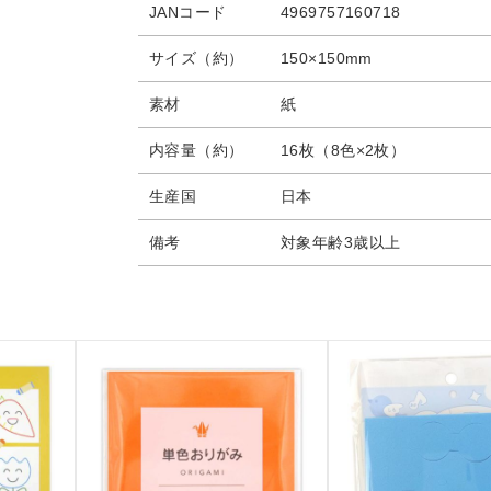
JANコード
4969757160718
サイズ（約）
150×150mm
素材
紙
内容量（約）
16枚（8色×2枚）
生産国
日本
備考
対象年齢3歳以上