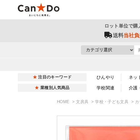
ロット単位で購
送料
当社負
ひんやり
ネッ
注目のキーワード
学校関連
介護
業種別人気商品
HOME
文房具
学校・子ども文具
カ