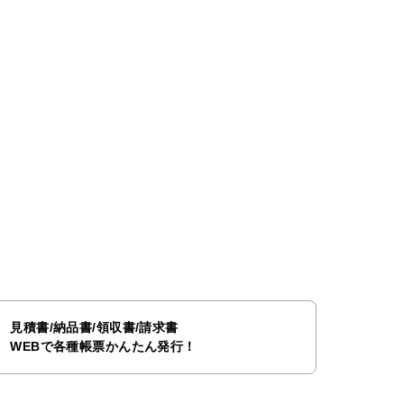
見積書/納品書/領収書/請求書
WEBで各種帳票かんたん発行！