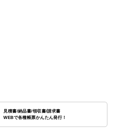
見積書/納品書/領収書/請求書
WEBで各種帳票かんたん発行！