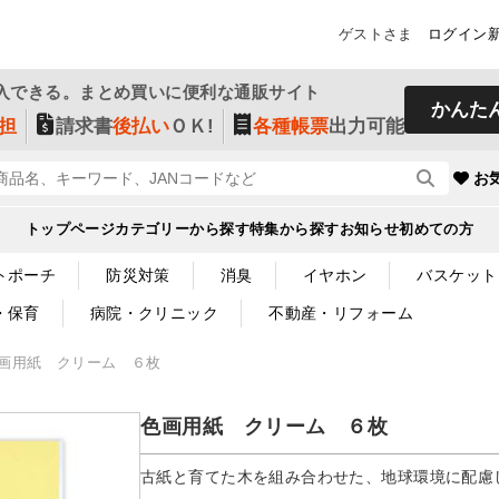
ゲストさま
ログイン
入できる。まとめ買いに便利な通販サイト
かんた
担
請求書
後払い
ＯＫ!
各種帳票
出力可能
お
トップページ
カテゴリーから探す
特集から探す
お知らせ
初めての方
トポーチ
防災対策
消臭
イヤホン
バスケット
・保育
病院・クリニック
不動産・リフォーム
画用紙 クリーム ６枚
色画用紙 クリーム ６枚
古紙と育てた木を組み合わせた、地球環境に配慮