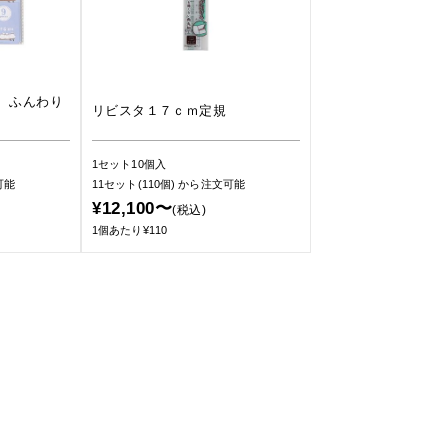
 ふんわり
リビスタ１７ｃｍ定規
1セット10個入
可能
11セット(110個)
から注文可能
¥12,100〜
(税込)
1個あたり¥110