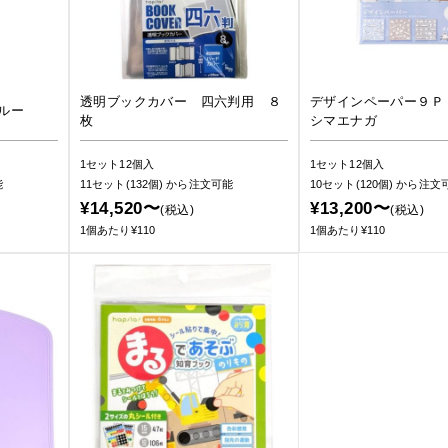
透明ブックカバー 四六判用 ８
デザインペーパー９Ｐ
ルー
枚
シマエナガ
1セット12個入
1セット12個入
能
11セット(132個)
から注文可能
10セット(120個)
から注文
¥14,520〜
¥13,200〜
(税込)
(税込)
1個あたり¥110
1個あたり¥110