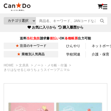
お気に入りから
購入履歴から
送料
当社負担
請求書
後払い
OK
各種帳票
出力可能
ひんやり
ネットポー
注目のキーワード
学校関連
介護・保育
業種別人気商品
HOME
文房具
ノート・メモ帳・付箋
きりはなせるじゆうちょうスイーツアニマル