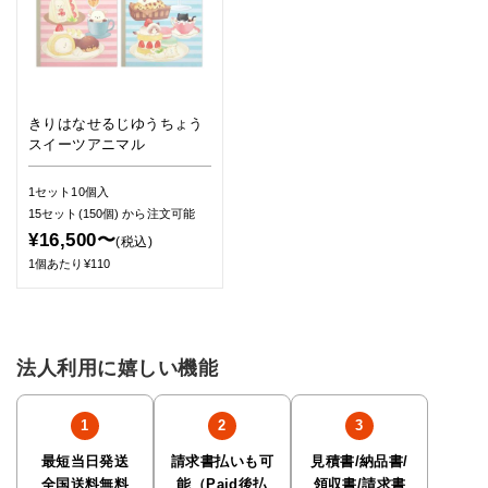
きりはなせるじゆうちょう
スイーツアニマル
1セット10個入
15セット(150個)
から注文可能
¥16,500〜
(税込)
1個あたり¥110
法人利用に嬉しい機能
最短当日発送
請求書払いも可
見積書/納品書/
全国送料無料
能（Paid後払
領収書/請求書