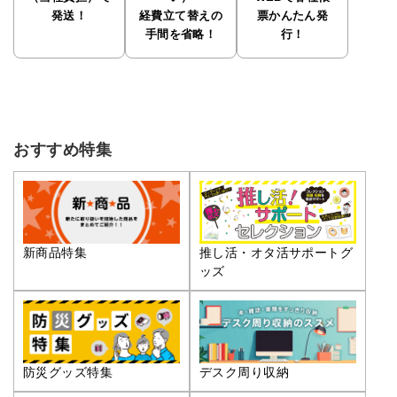
発送！
経費立て替えの
票かんたん発
手間を省略！
行！
おすすめ特集
推し活・オタ活サポートグ
新商品特集
ッズ
防災グッズ特集
デスク周り収納