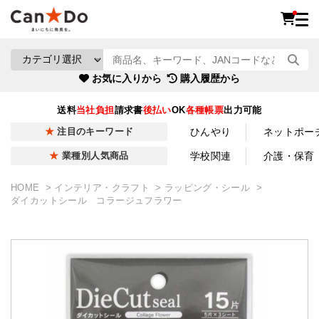
お気に入りから
購入履歴から
送料
当社負担
請求書
後払い
OK
各種帳票
出力可能
ひんやり
ネットポー
注目のキーワード
学校関連
介護・保育
業種別人気商品
HOME
インテリア・クラフト
ラッピング・シール
ダイカットシール コラージュフラワー