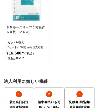
Ｂ５ルーズリーフＣ方眼罫
６０枚 ２６穴
1セット10個入
15セット(150個)
から注文可能
¥16,500〜
(税込)
1個あたり¥110
法人利用に嬉しい機能
最短当日発送
請求書払いも可
見積書/納品書/
全国送料無料
能（Paid後払
領収書/請求書