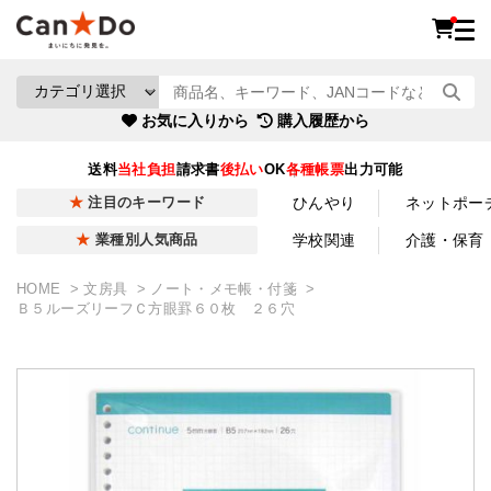
お気に入りから
購入履歴から
送料
当社負担
請求書
後払い
OK
各種帳票
出力可能
ひんやり
ネットポー
注目のキーワード
学校関連
介護・保育
業種別人気商品
HOME
文房具
ノート・メモ帳・付箋
Ｂ５ルーズリーフＣ方眼罫６０枚 ２６穴