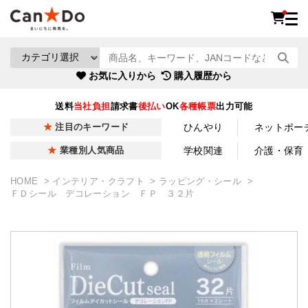
お気に入りから
購入履歴から
送料
当社負担
請求書
後払い
OK
各種帳票
出力可能
ひんやり
ネットポー
注目のキーワード
学校関連
介護・保育
業種別人気商品
HOME
インテリア・クラフト
ラッピング・シール
ＦＤシール デコレーション ＦＰ ３２片