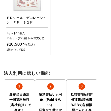
ＦＤシール デコレーショ
ン ＦＰ ３２片
1セット10個入
15セット(150個)
から注文可能
¥16,500〜
(税込)
1個あたり¥110
法人利用に嬉しい機能
最短当日発送
請求書払いも可
見積書/納品書/
全国送料無料
能（Paid後払
領収書/請求書
（当社負担）で
い）
WEBで各種帳
発送！
経費立て替えの
票かんたん発