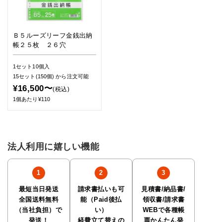
Ｂ５ルーズリーフ金銭出納
帳２５枚 ２６穴
1セット10個入
15セット(150個)
から注文可能
¥16,500〜
(税込)
1個あたり¥110
法人利用に嬉しい機能
最短当日発送
請求書払いも可
見積書/納品書/
全国送料無料
能（Paid後払
領収書/請求書
（当社負担）で
い）
WEBで各種帳
発送！
経費立て替えの
票かんたん発