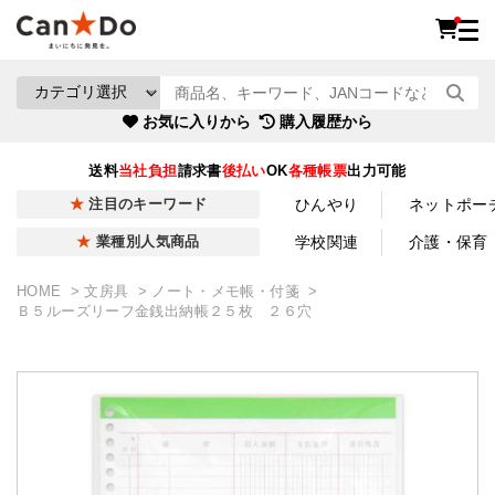
お気に入りから
購入履歴から
送料
当社負担
請求書
後払い
OK
各種帳票
出力可能
ひんやり
ネットポー
注目のキーワード
学校関連
介護・保育
業種別人気商品
HOME
文房具
ノート・メモ帳・付箋
Ｂ５ルーズリーフ金銭出納帳２５枚 ２６穴