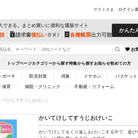
ゲストさま
ログイン
入できる。まとめ買いに便利な通販サイト
かんた
担
請求書
後払い
ＯＫ!
各種帳票
出力可能
お
トップページ
カテゴリーから探す
特集から探す
お知らせ
初めての方
トポーチ
防災対策
消臭
イヤホン
バスケット
・保育
病院・クリニック
不動産・リフォーム
いてけしてすうじおけいこ
かいてけしてすうじおけいこ
かいてけしてをくり返しおけいこする中で、遊び