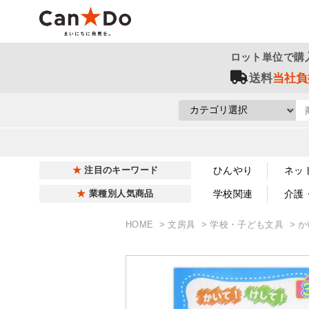
ロット単位で購
送料
当社負
ひんやり
ネッ
注目のキーワード
学校関連
介護
業種別人気商品
HOME
文房具
学校・子ども文具
か