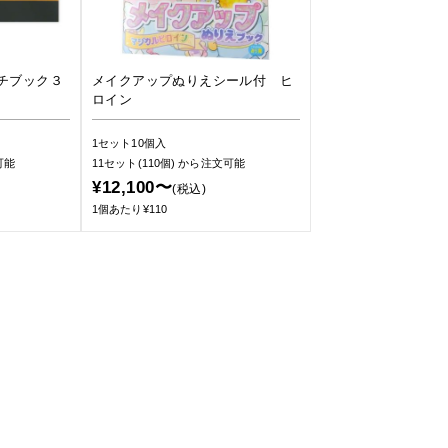
チブック３
メイクアップぬりえシール付 ヒ
ロイン
1セット10個入
可能
11セット(110個)
から注文可能
¥12,100〜
(税込)
1個あたり¥110