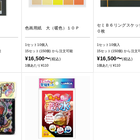
セミＢ６リングスケッ
色画用紙 大（暖色）１０Ｐ
０枚
1セット10個入
1セット10個入
能
15セット(150個)
から注文可能
15セット(150個)
から注文
¥16,500〜
¥16,500〜
(税込)
(税込)
1個あたり¥110
1個あたり¥110