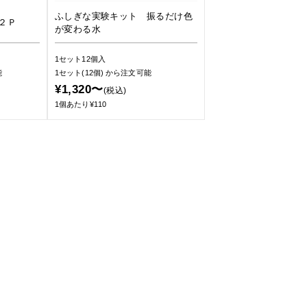
ふしぎな実験キット 振るだけ色
２Ｐ
が変わる水
1セット12個入
能
1セット(12個)
から注文可能
¥1,320〜
(税込)
1個あたり¥110