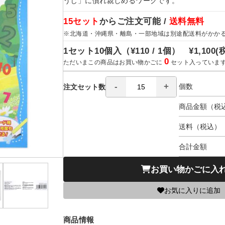
うじ」に慣れ親しめるワークです。
15セット
からご注文可能 /
送料無料
※北海道・沖縄県・離島・一部地域は別途配送料がかか
1セット10個入（
¥110 / 1個）
¥1,100
(
0
ただいまこの商品はお買い物かごに
セット入っていま
個数
注文セット数
商品金額（税
送料（税込）
合計金額
お買い物かごに入
お気に入りに追加
商品情報