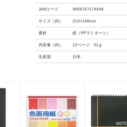
JANコード
4969757174494
サイズ（約）
210×148mm
素材
紙（PPラミネート）
内容量（約）
12ページ 51ｇ
生産国
日本