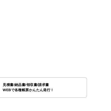
見積書/納品書/領収書/請求書
WEBで各種帳票かんたん発行！