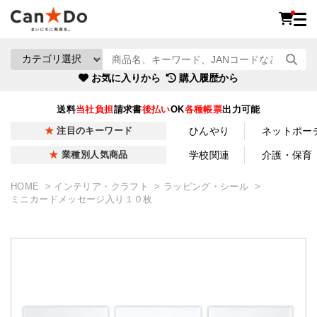
お気に入りから
購入履歴から
送料
当社負担
請求書
後払い
OK
各種帳票
出力可能
ひんやり
ネットポー
注目のキーワード
学校関連
介護・保育
業種別人気商品
HOME
インテリア・クラフト
ラッピング・シール
ミニカードメッセージ入り１０枚