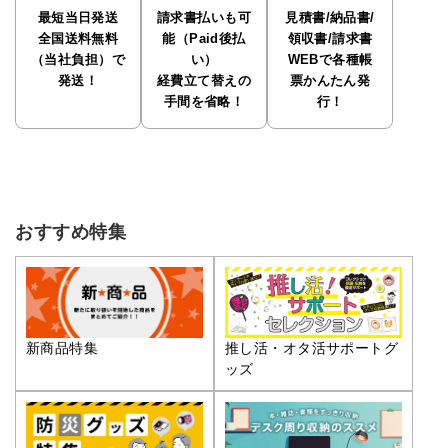
最短当日発送
請求書払いも可
見積書/納品書/
全国送料無料
能（Paid後払
領収書/請求書
（当社負担）で
い）
WEBで各種帳
発送！
経費立て替えの
票かんたん発
手間を省略！
行！
おすすめ特集
推し活・オタ活サポートグ
新商品特集
ッズ