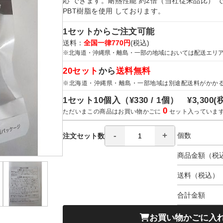
応 できます。耐熱性能 約2倍（当社従来品比）
PBT樹脂を使用 しております。
1セットからご注文可能
送料：
全国一律770円
(税込)
※北海道・沖縄県・離島・一部の地域においては配送エリ
20セット
から
送料無料
※北海道・沖縄県・離島・一部地域は別途配送料がかか
1セット10個入（
¥330 / 1個）
¥3,300
(
0
ただいまこの商品はお買い物かごに
セット入っていま
個数
注文セット数
商品金額（税
送料（税込）
合計金額
お買い物かごに入