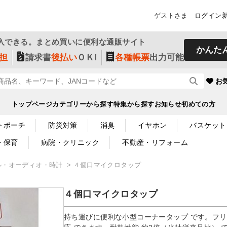
ゲストさま
ログイン
入できる。まとめ買いに便利な通販サイト
かんた
担
請求書
後払い
ＯＫ!
各種帳票
出力可能
お
トップページ
カテゴリーから探す
特集から探す
お知らせ
初めての方
トポーチ
防災対策
消臭
イヤホン
バスケット
・保育
病院・クリニック
不動産・リフォーム
ル・オーディオ・時計
４個口マイクロタップ
４個口マイクロタップ
持ち運びに便利な小型コーナータップ です。フ