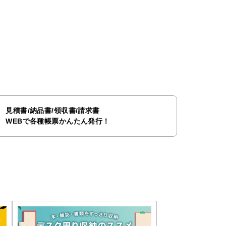
見積書/納品書/領収書/請求書
WEBで各種帳票かんたん発行！