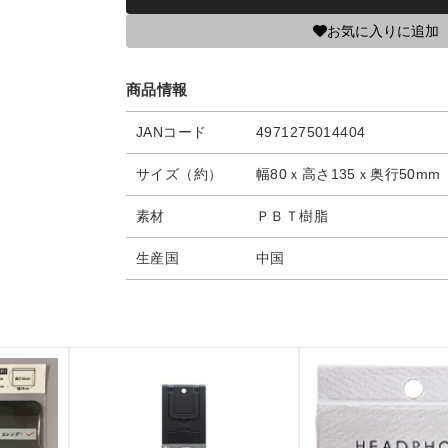
お気に入りに追加
商品情報
JANコード
4971275014404
サイズ（約）
幅80ｘ高さ135ｘ奥行50mm
素材
ＰＢＴ樹脂
生産国
中国