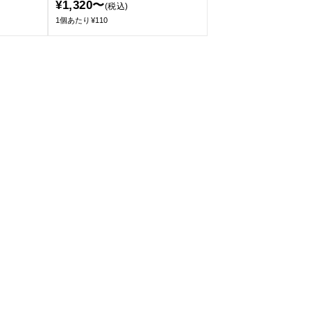
¥1,320〜
(税込)
1個あたり¥110