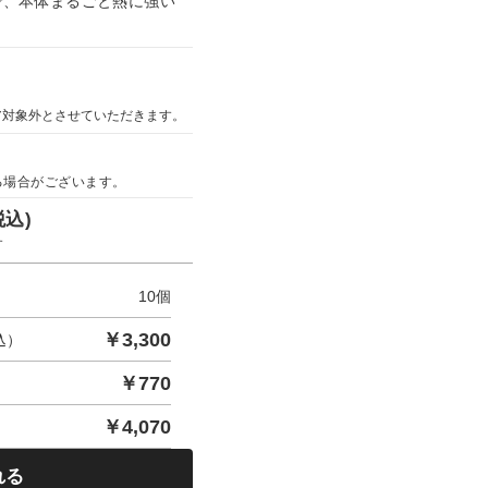
 で、本体まるごと熱に強い
ア対象外とさせていただきます。
る場合がございます。
税込)
す
10
個
￥
3,300
込）
￥
770
￥
4,070
れる