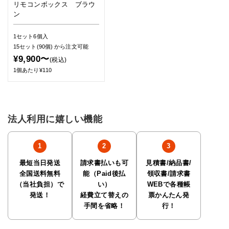
リモコンボックス ブラウ
ン
1セット6個入
15セット(90個)
から注文可能
¥9,900〜
(税込)
1個あたり¥110
法人利用に嬉しい機能
最短当日発送
請求書払いも可
見積書/納品書/
全国送料無料
能（Paid後払
領収書/請求書
（当社負担）で
い）
WEBで各種帳
発送！
経費立て替えの
票かんたん発
手間を省略！
行！