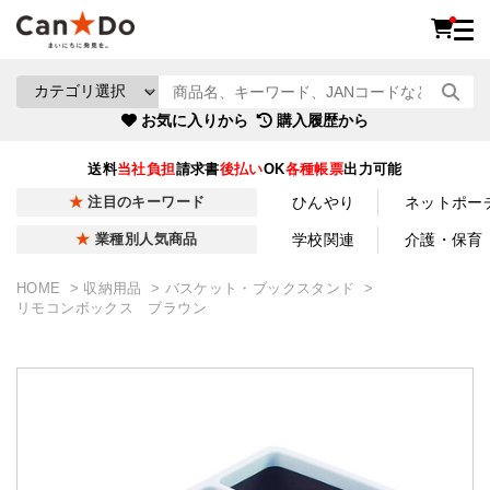
お気に入りから
購入履歴から
送料
当社負担
請求書
後払い
OK
各種帳票
出力可能
ひんやり
ネットポー
注目のキーワード
学校関連
介護・保育
業種別人気商品
HOME
収納用品
バスケット・ブックスタンド
リモコンボックス ブラウン