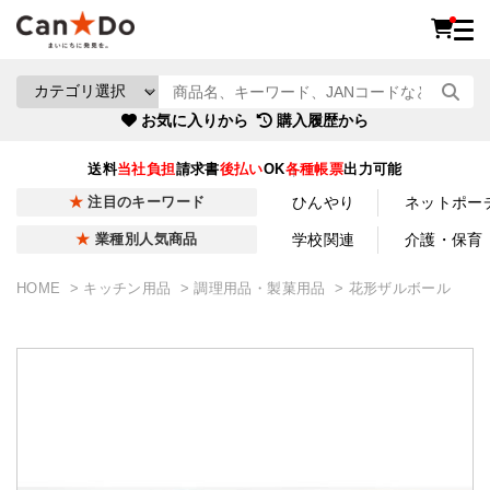
お気に入りから
購入履歴から
送料
当社負担
請求書
後払い
OK
各種帳票
出力可能
ひんやり
ネットポー
注目のキーワード
学校関連
介護・保育
業種別人気商品
HOME
キッチン用品
調理用品・製菓用品
花形ザルボール