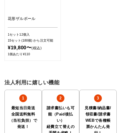
花形ザルボール
1セット12個入
15セット(180個)
から注文可能
¥19,800〜
(税込)
1個あたり¥110
法人利用に嬉しい機能
最短当日発送
請求書払いも可
見積書/納品書/
全国送料無料
能（Paid後払
領収書/請求書
（当社負担）で
い）
WEBで各種帳
発送！
経費立て替えの
票かんたん発