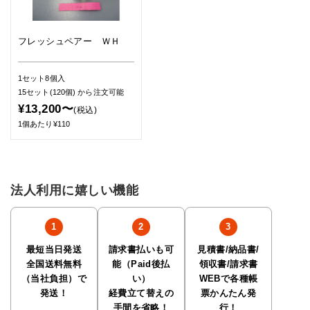
フレッシュペアー ＷＨ
1セット8個入
15セット(120個)
から注文可能
¥13,200〜
(税込)
1個あたり¥110
法人利用に嬉しい機能
最短当日発送
請求書払いも可
見積書/納品書/
全国送料無料
能（Paid後払
領収書/請求書
（当社負担）で
い）
WEBで各種帳
発送！
経費立て替えの
票かんたん発
手間を省略！
行！