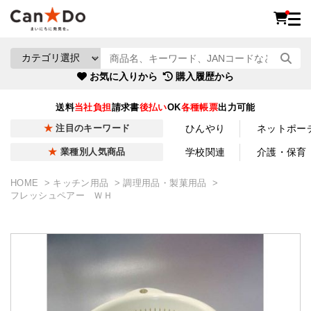
お気に入りから
購入履歴から
送料
当社負担
請求書
後払い
OK
各種帳票
出力可能
ひんやり
ネットポー
注目のキーワード
学校関連
介護・保育
業種別人気商品
HOME
キッチン用品
調理用品・製菓用品
フレッシュペアー ＷＨ