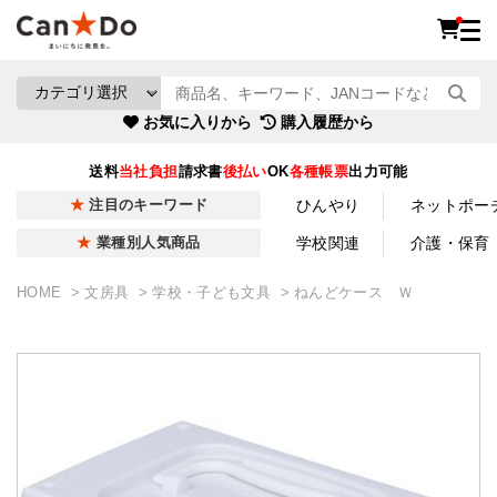
お気に入りから
購入履歴から
送料
当社負担
請求書
後払い
OK
各種帳票
出力可能
ひんやり
ネットポー
注目のキーワード
学校関連
介護・保育
業種別人気商品
HOME
文房具
学校・子ども文具
ねんどケース Ｗ