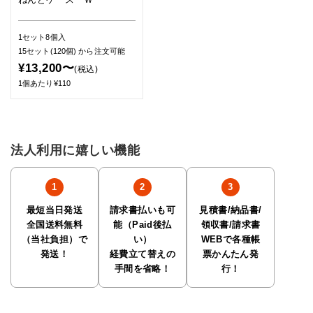
1セット8個入
15セット(120個)
から注文可能
¥13,200〜
(税込)
1個あたり¥110
法人利用に嬉しい機能
最短当日発送
請求書払いも可
見積書/納品書/
全国送料無料
能（Paid後払
領収書/請求書
（当社負担）で
い）
WEBで各種帳
発送！
経費立て替えの
票かんたん発
手間を省略！
行！