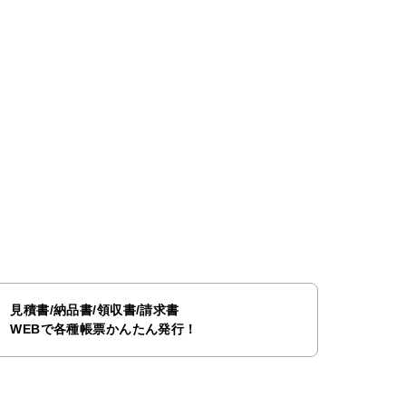
見積書/納品書/領収書/請求書
WEBで各種帳票かんたん発行！