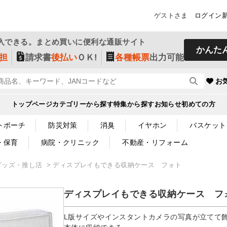
ゲストさま
ログイン
入できる。まとめ買いに便利な通販サイト
かんた
担
請求書
後払い
ＯＫ!
各種帳票
出力可能
お
トップページ
カテゴリーから探す
特集から探す
お知らせ
初めての方
トポーチ
防災対策
消臭
イヤホン
バスケット
・保育
病院・クリニック
不動産・リフォーム
グッズ・推し活
ディスプレイもできる収納ケース フォト
ディスプレイもできる収納ケース フ
L版サイズやインスタントカメラの写真が立てて