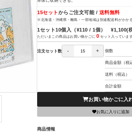
本体に収納できる。
15セット
からご注文可能 /
送料無料
※北海道・沖縄県・離島・一部地域は別途配送料がかか
1セット10個入（
¥110 / 1個）
¥1,100
(
0
ただいまこの商品はお買い物かごに
セット入っていま
個数
注文セット数
商品金額（税
送料（税込）
合計金額
お買い物かごに入
お気に入りに追加
商品情報