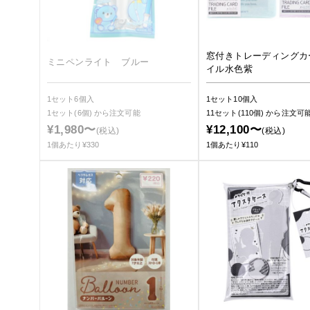
窓付きトレーディングカ
ミニペンライト ブルー
イル水色紫
1セット6個入
1セット10個入
1セット(6個)
から注文可能
11セット(110個)
から注文可
¥1,980〜
¥12,100〜
(税込)
(税込)
1個あたり¥330
1個あたり¥110