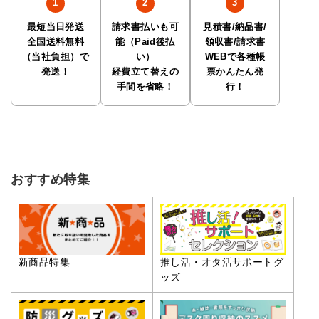
最短当日発送
請求書払いも可
見積書/納品書/
全国送料無料
能（Paid後払
領収書/請求書
（当社負担）で
い）
WEBで各種帳
発送！
経費立て替えの
票かんたん発
手間を省略！
行！
おすすめ特集
推し活・オタ活サポートグ
新商品特集
ッズ