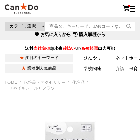
お気に入りから
購入履歴から
送料
当社負担
請求書
後払い
OK
各種帳票
出力可能
ひんやり
ネットポー
注目のキーワード
学校関連
介護・保育
業種別人気商品
HOME
化粧品・アクセサリー
化粧品
ＬＣネイルシールＦフラワー