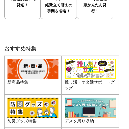
発送！
経費立て替えの
票かんたん発
手間を省略！
行！
おすすめ特集
推し活・オタ活サポートグ
新商品特集
ッズ
防災グッズ特集
デスク周り収納