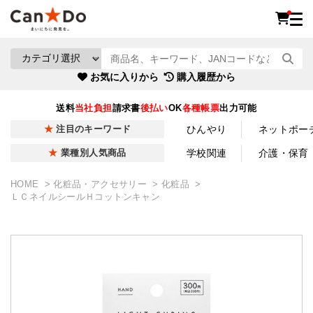
お気に入りから
購入履歴から
送料
当社負担
請求書
後払い
OK
各種帳票
出力可能
ひんやり
ネットポー
注目のキーワード
学校関連
介護・保育
業種別人気商品
HOME
化粧品・アクセサリー
化粧品
ＬＣネイルシールＨコットンキャン