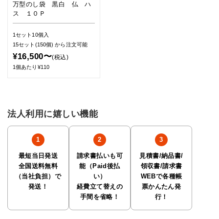
万型のし袋 黒白 仏 ハ
ス １０Ｐ
1セット10個入
15セット(150個)
から注文可能
¥16,500〜
(税込)
1個あたり¥110
法人利用に嬉しい機能
最短当日発送
請求書払いも可
見積書/納品書/
全国送料無料
能（Paid後払
領収書/請求書
（当社負担）で
い）
WEBで各種帳
発送！
経費立て替えの
票かんたん発
手間を省略！
行！