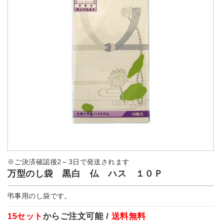
※ご決済確認後2～3日で発送されます
万型のし袋 黒白 仏 ハス １０Ｐ
弔事用のし袋です。
15セット
からご注文可能 /
送料無料