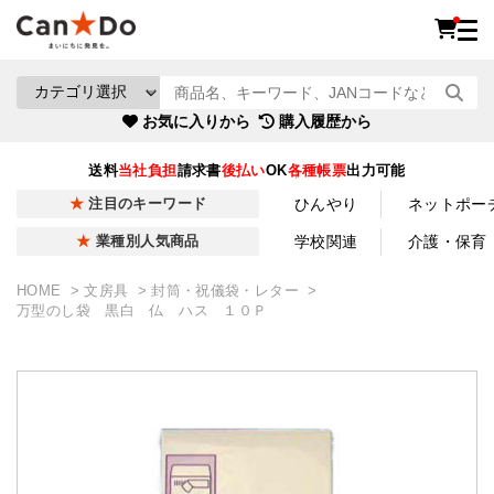
お気に入りから
購入履歴から
送料
当社負担
請求書
後払い
OK
各種帳票
出力可能
ひんやり
ネットポー
注目のキーワード
学校関連
介護・保育
業種別人気商品
HOME
文房具
封筒・祝儀袋・レター
万型のし袋 黒白 仏 ハス １０Ｐ