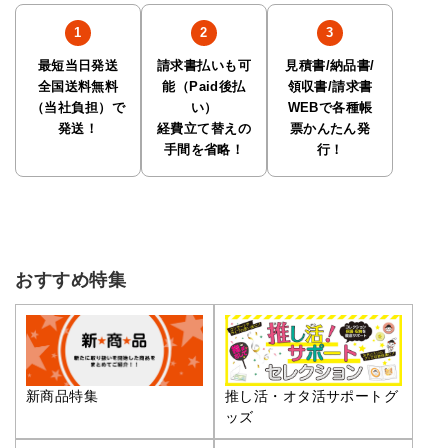
最短当日発送
請求書払いも可
見積書/納品書/
全国送料無料
能（Paid後払
領収書/請求書
（当社負担）で
い）
WEBで各種帳
発送！
経費立て替えの
票かんたん発
手間を省略！
行！
おすすめ特集
推し活・オタ活サポートグ
新商品特集
ッズ