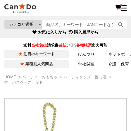
お気に入りから
購入履歴から
送料
当社負担
請求書
後払い
OK
各種帳票
出力可能
ひんやり
ネットポー
注目のキーワード
学校関連
介護・保育
業種別人気商品
HOME
パーティ・おもちゃ
パーティグッズ・推し活
推しパスケース ＢＫ