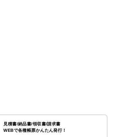
見積書/納品書/領収書/請求書
WEBで各種帳票かんたん発行！