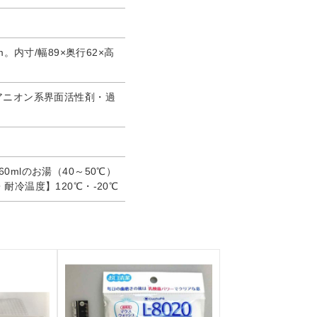
m。内寸/幅89×奥行62×高
アニオン系界面活性剤・過
0mlのお湯（40～50℃）
耐冷温度】120℃・-20℃