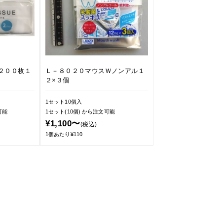
２００枚１
Ｌ－８０２０マウスＷノンアル１
２×３個
1セット10個入
可能
1セット(10個)
から注文可能
¥1,100〜
(税込)
1個あたり¥110