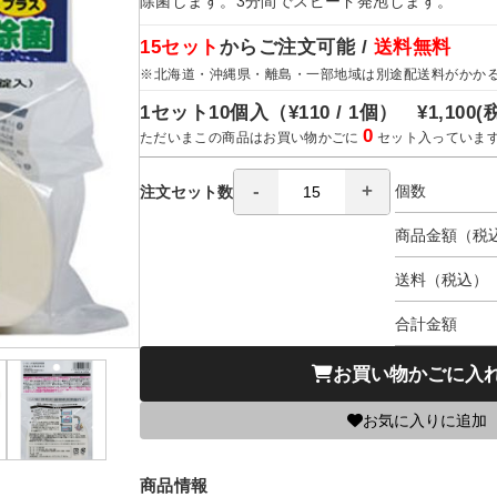
除菌します。3分間でスピード発泡します。
15セット
からご注文可能 /
送料無料
※北海道・沖縄県・離島・一部地域は別途配送料がかか
1セット10個入（
¥110 / 1個）
¥1,100
(
0
ただいまこの商品はお買い物かごに
セット入っていま
個数
注文セット数
商品金額（税
送料（税込）
合計金額
お買い物かごに入
お気に入りに追加
商品情報