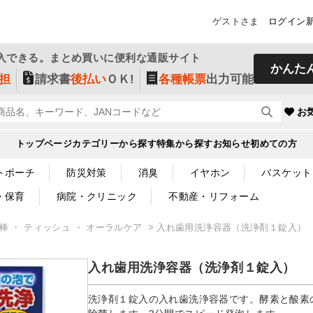
ゲストさま
ログイン
入できる。まとめ買いに便利な通販サイト
かんた
担
請求書
後払い
ＯＫ!
各種帳票
出力可能
お
トップページ
カテゴリーから探す
特集から探す
お知らせ
初めての方
トポーチ
防災対策
消臭
イヤホン
バスケット
・保育
病院・クリニック
不動産・リフォーム
綿棒 ・ ティッシュ ・ オーラルケア
入れ歯用洗浄容器（洗浄剤１錠入）
入れ歯用洗浄容器（洗浄剤１錠入）
洗浄剤１錠入の入れ歯洗浄容器です。酵素と酸素