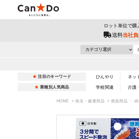
ロット単位で購
送料
当社負
ひんやり
ネッ
注目のキーワード
学校関連
介護
業種別人気商品
HOME
衛生・健康用品
救急用品 ・ 