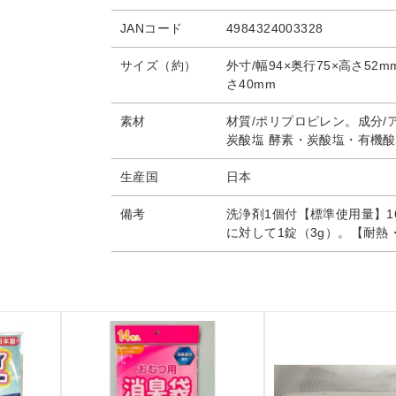
JANコード
4984324003328
サイズ（約）
外寸/幅94×奥行75×高さ52m
さ40mm
素材
材質/ポリプロピレン。成分/
炭酸塩 酵素・炭酸塩・有機酸
生産国
日本
備考
洗浄剤1個付【標準使用量】16
に対して1錠（3g）。【耐熱・