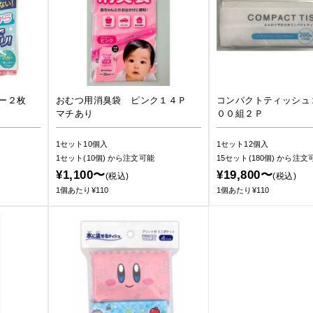
ー２枚
おむつ用消臭袋 ピンク１４Ｐ
コンパクトティッシュ
マチあり
００組２Ｐ
1セット10個入
1セット12個入
1セット(10個)
から注文可能
15セット(180個)
から注文
¥1,100〜
¥19,800〜
(税込)
(税込)
1個あたり¥110
1個あたり¥110