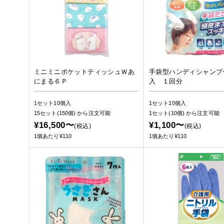
ミニミニポケットティッシュＷあ
手袋型ハンディシャンプ
にまる６Ｐ
入 １回分
1セット10個入
1セット10個入
15セット(150個)
から注文可能
1セット(10個)
から注文可能
¥16,500〜
¥1,100〜
(税込)
(税込)
1個あたり¥110
1個あたり¥110