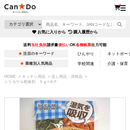
お気に入りから
購入履歴から
送料
当社負担
請求書
後払い
OK
各種帳票
出力可能
ひんやり
ネットポー
注目のキーワード
学校関連
介護・保育
業種別人気商品
HOME
キッチン用品
流し用品・消耗品
シリカゲル乾燥剤 ５ｇ×８Ｐ