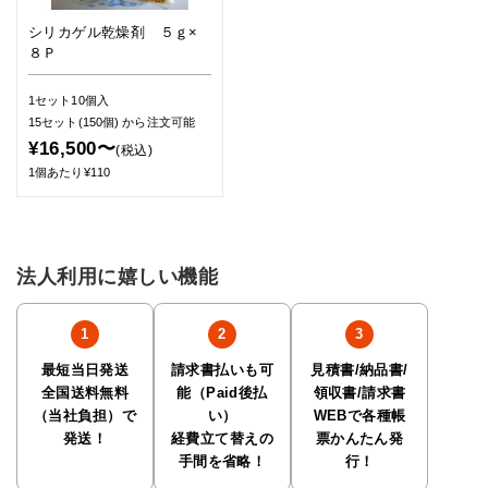
シリカゲル乾燥剤 ５ｇ×
８Ｐ
1セット10個入
15セット(150個)
から注文可能
¥16,500〜
(税込)
1個あたり¥110
法人利用に嬉しい機能
最短当日発送
請求書払いも可
見積書/納品書/
全国送料無料
能（Paid後払
領収書/請求書
（当社負担）で
い）
WEBで各種帳
発送！
経費立て替えの
票かんたん発
手間を省略！
行！