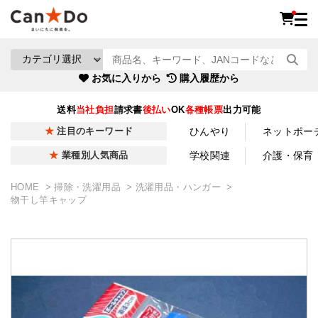
お気に入りから
購入履歴から
送料
当社負担
請求書
後払い
OK
各種帳票
出力可能
ひんやり
ネットポー
注目のキーワード
学校関連
介護・保育
業種別人気商品
HOME
掃除・洗濯用品
洗濯用品・ハンガー
物干し竿キャップ