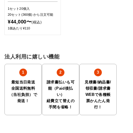
1セット20個入
20セット(360個)
から注文可能
¥44,000〜
(税込)
1個あたり¥110
法人利用に嬉しい機能
最短当日発送
請求書払いも可
見積書/納品書/
全国送料無料
能（Paid後払
領収書/請求書
（当社負担）で
い）
WEBで各種帳
発送！
経費立て替えの
票かんたん発
手間を省略！
行！