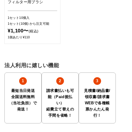
フィルター用ブラシ
1セット10個入
1セット(10個)
から注文可能
¥1,100〜
(税込)
1個あたり¥110
法人利用に嬉しい機能
最短当日発送
請求書払いも可
見積書/納品書/
全国送料無料
能（Paid後払
領収書/請求書
（当社負担）で
い）
WEBで各種帳
発送！
経費立て替えの
票かんたん発
手間を省略！
行！