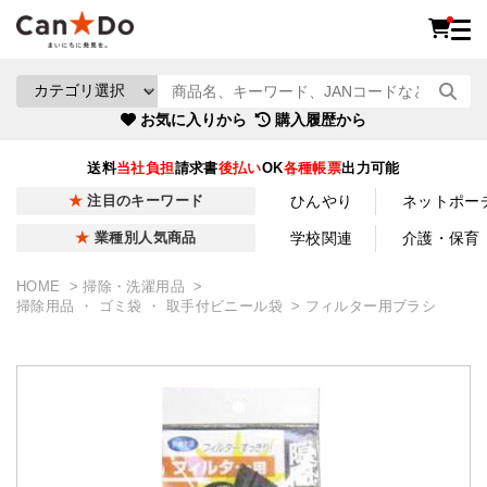
お気に入りから
購入履歴から
送料
当社負担
請求書
後払い
OK
各種帳票
出力可能
ひんやり
ネットポー
注目のキーワード
学校関連
介護・保育
業種別人気商品
HOME
掃除・洗濯用品
掃除用品 ・ ゴミ袋 ・ 取手付ビニール袋
フィルター用ブラシ