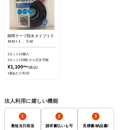
隙間テープ防水タイプ１５
ＭＭ×１．５Ｍ
1セット10個入
1セット(10個)
から注文可能
¥1,100〜
(税込)
1個あたり¥110
法人利用に嬉しい機能
最短当日発送
請求書払いも可
見積書/納品書/