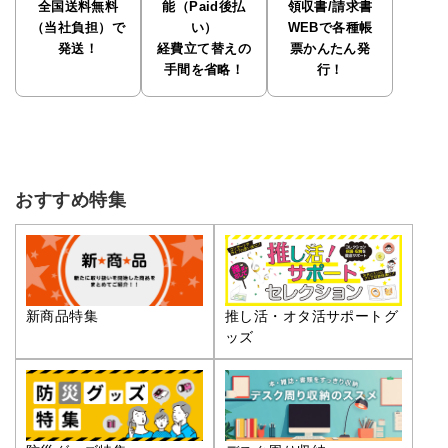
全国送料無料
能（Paid後払
領収書/請求書
（当社負担）で
い）
WEBで各種帳
発送！
経費立て替えの
票かんたん発
手間を省略！
行！
おすすめ特集
推し活・オタ活サポートグ
新商品特集
ッズ