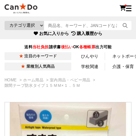
お気に入りから
購入履歴から
送料
当社負担
請求書
後払い
OK
各種帳票
出力可能
ひんやり
ネットポー
注目のキーワード
学校関連
介護・保育
業種別人気商品
HOME
ホーム用品
室内用品・ベビー用品
隙間テープ防水タイプ１５ＭＭ×１．５Ｍ