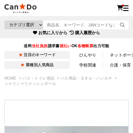
お気に入りから
購入履歴から
送料
当社負担
請求書
後払い
OK
各種帳票
出力可能
ひんやり
ネットポー
注目のキーワード
学校関連
介護・保育
業種別人気商品
HOME
バス・トイレ用品
バス用品・タオル・ハンカチ
シャリシャリメッシュボール