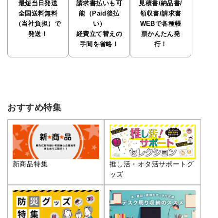
最短当日発送
請求書払いも可
見積書/納品書/
全国送料無料
能（Paid後払
領収書/請求書
（当社負担）で
い）
WEBで各種帳
発送！
経費立て替えの
票かんたん発
手間を省略！
行！
おすすめ特集
推し活・オタ活サポートグ
新商品特集
ッズ