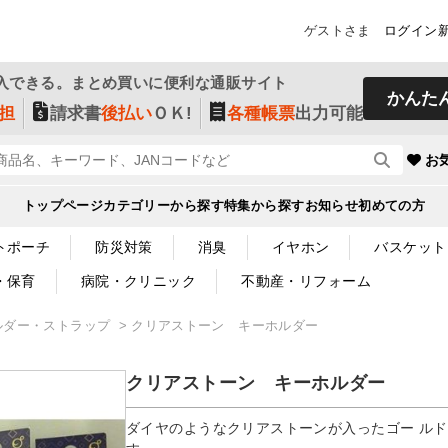
ゲストさま
ログイン
入できる。まとめ買いに便利な通販サイト
かんた
担
請求書
後払い
ＯＫ!
各種帳票
出力可能
お
トップページ
カテゴリーから探す
特集から探す
お知らせ
初めての方
トポーチ
防災対策
消臭
イヤホン
バスケット
・保育
病院・クリニック
不動産・リフォーム
ルダー・ストラップ
クリアストーン キーホルダー
クリアストーン キーホルダー
ダイヤのようなクリアストーンが入ったゴー ル