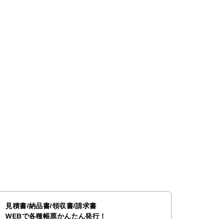
見積書/納品書/領収書/請求書
WEBで各種帳票かんたん発行！