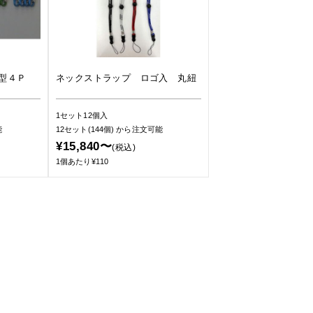
型４Ｐ
ネックストラップ ロゴ入 丸紐
1セット12個入
能
12セット(144個)
から注文可能
¥15,840〜
(税込)
1個あたり¥110