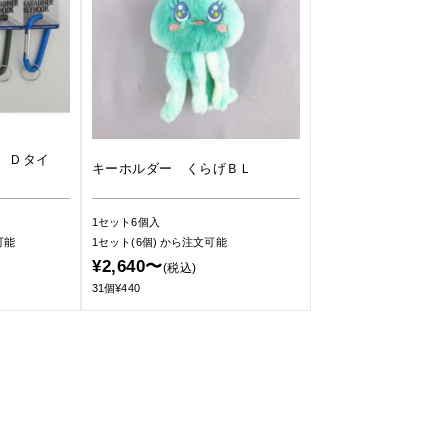
 Ｄタイ
キーホルダー くらげＢＬ
1セット6個入
可能
1セット(6個)
から注文可能
¥2,640〜
(税込)
31個¥440