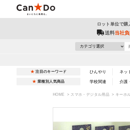
ロット単位で購
送料
当社負
ひんやり
ネッ
注目のキーワード
学校関連
介護
業種別人気商品
HOME
スマホ・デジタル用品
キーホ