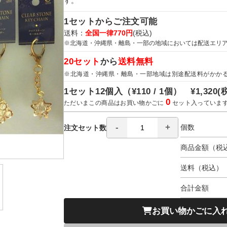
す。
1セットからご注文可能
送料：
全国一律770円
(税込)
※北海道・沖縄県・離島・一部の地域においては配送エリ
20セット
から
送料無料
※北海道・沖縄県・離島・一部地域は別途配送料がかか
1セット12個入（
¥110 / 1個）
¥1,320
(
0
ただいまこの商品はお買い物かごに
セット入っていま
個数
注文セット数
商品金額（税
送料（税込）
合計金額
お買い物かごに入