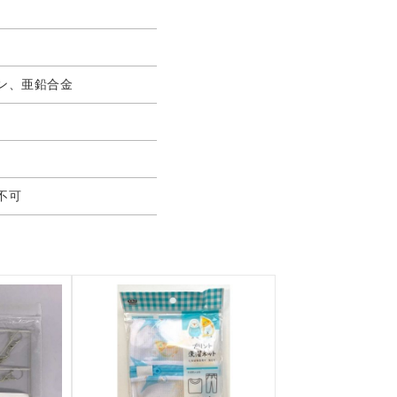
ン、亜鉛合金
不可