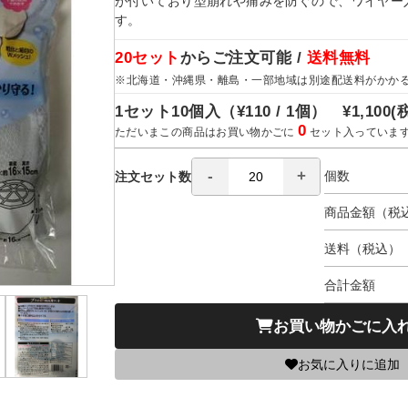
が付いており型崩れや痛みを防ぐので、ワイヤー
す。
20セット
からご注文可能 /
送料無料
※北海道・沖縄県・離島・一部地域は別途配送料がかか
1セット10個入（
¥110 / 1個）
¥1,100
(
0
ただいまこの商品はお買い物かごに
セット入っていま
個数
注文セット数
商品金額（税
送料（税込）
合計金額
お買い物かごに入
お気に入りに追加