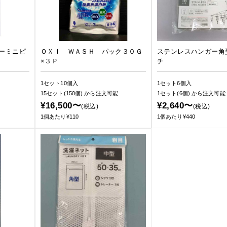
ーミニピ
ＯＸＩ ＷＡＳＨ パック３０Ｇ
ステンレスハンガー角
×３Ｐ
チ
1セット10個入
1セット6個入
15セット(150個)
から注文可能
1セット(6個)
から注文可能
¥16,500〜
¥2,640〜
(税込)
(税込)
1個あたり¥110
1個あたり¥440