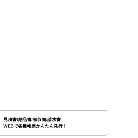
見積書/納品書/領収書/請求書
WEBで各種帳票かんたん発行！