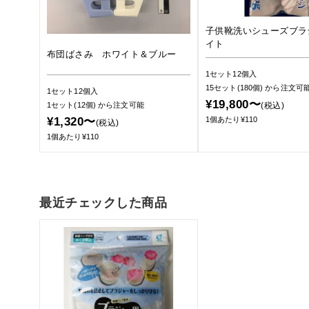
子供靴洗いシューズブラ
イト
布団ばさみ ホワイト＆ブルー
1セット12個入
15セット(180個)
から注文可
1セット12個入
¥19,800〜
1セット(12個)
から注文可能
(税込)
¥1,320〜
1個あたり¥110
(税込)
1個あたり¥110
最近チェックした商品