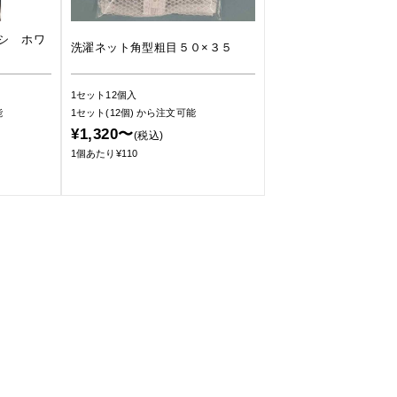
シ ホワ
洗濯ネット角型粗目５０×３５
1セット12個入
能
1セット(12個)
から注文可能
¥1,320〜
(税込)
1個あたり¥110