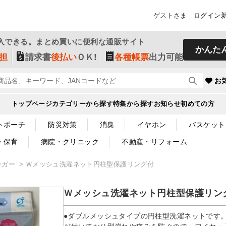
ゲストさま
ログイン
入できる。まとめ買いに便利な通販サイト
かんた
担
請求書
後払い
ＯＫ!
各種帳票
出力可能
お
トップページ
カテゴリーから探す
特集から探す
お知らせ
初めての方
トポーチ
防災対策
消臭
イヤホン
バスケット
・保育
病院・クリニック
不動産・リフォーム
ンガー
Ｗメッシュ洗濯ネット円柱型保護リング付
Ｗメッシュ洗濯ネット円柱型保護リン
●ダブルメッシュタイプの円柱型洗濯ネットです