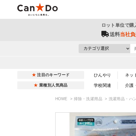
ロット単位で購
送料
当社負
ひんやり
ネッ
注目のキーワード
学校関連
介護
業種別人気商品
HOME
掃除・洗濯用品
洗濯用品・ハ