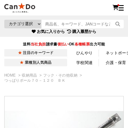
お気に入りから
購入履歴から
送料
当社負担
請求書
後払い
OK
各種帳票
出力可能
ひんやり
ネットポー
注目のキーワード
学校関連
介護・保育
業種別人気商品
HOME
収納用品
フック・その他収納
つっぱりポール７０－１２０ ＢＫ