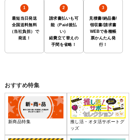
最短当日発送
請求書払いも可
見積書/納品書/
全国送料無料
能（Paid後払
領収書/請求書
（当社負担）で
い）
WEBで各種帳
発送！
経費立て替えの
票かんたん発
手間を省略！
行！
おすすめ特集
推し活・オタ活サポートグ
新商品特集
ッズ