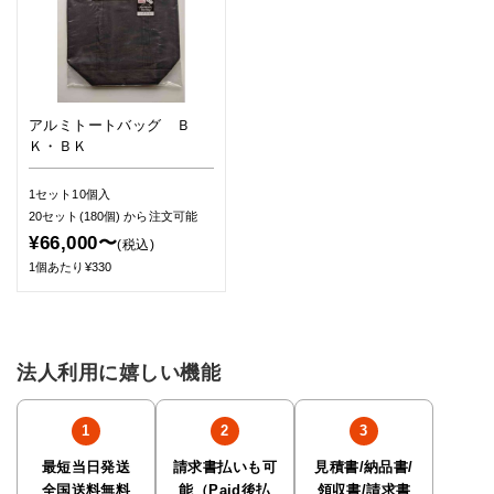
アルミトートバッグ Ｂ
Ｋ・ＢＫ
1セット10個入
20セット(180個)
から注文可能
¥66,000〜
(税込)
1個あたり¥330
法人利用に嬉しい機能
最短当日発送
請求書払いも可
見積書/納品書/
全国送料無料
能（Paid後払
領収書/請求書