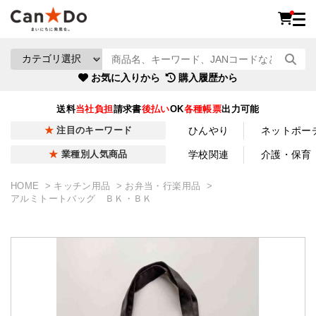
お気に入りから
購入履歴から
送料
当社負担
請求書
後払い
OK
各種帳票
出力可能
ひんやり
ネットポー
注目のキーワード
学校関連
介護・保育
業種別人気商品
HOME
キッチン用品
お弁当・行楽用品
アルミトートバッグ ＢＫ・ＢＫ