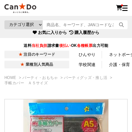
お気に入りから
購入履歴から
送料
当社負担
請求書
後払い
OK
各種帳票
出力可能
ひんやり
ネットポー
注目のキーワード
学校関連
介護・保育
業種別人気商品
HOME
パーティ・おもちゃ
パーティグッズ・推し活
手帳カバー Ａ５サイズ