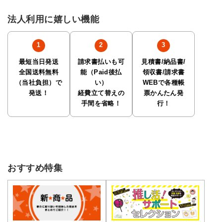
法人利用に嬉しい機能
最短当日発送
請求書払いも可
見積書/納品書/
全国送料無料
能（Paid後払
領収書/請求書
（当社負担）で
い）
WEBで各種帳
発送！
経費立て替えの
票かんたん発
手間を省略！
行！
おすすめ特集